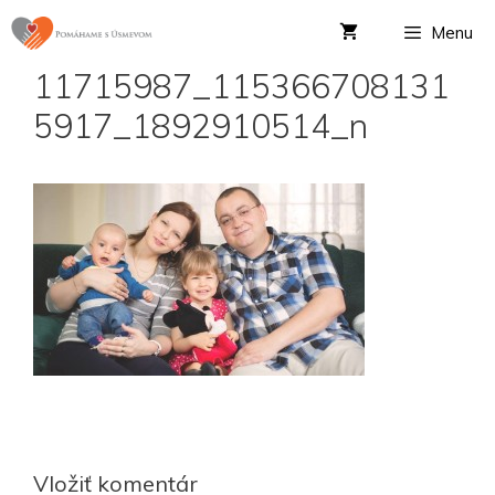
Menu
11715987_115366708131
5917_1892910514_n
Vložiť komentár