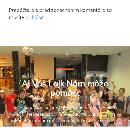
Prepáčte, ale pred zanechaním komentára sa
musíte
prihlásiť
.
Aj Váš Lajk Nám môže
pomôcť
Naše posolstvo sa snažíme dostať do povedomia čo
najširšej verejnosti. Preto aj tak málo ako Lajk na
Facebooku nám môže pomôcť v našej neziskovej
činnosti