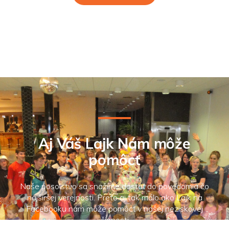
Aj Váš Lajk Nám môže
pomôcť
Naše posolstvo sa snažíme dostať do povedomia čo
najširšej verejnosti. Preto aj tak málo ako Lajk na
Facebooku nám môže pomôcť v našej neziskovej
činnosti