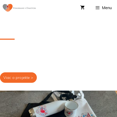
Menu
Pomáhajte s nami
Kúpou našich produktov podporíte deti, ktoré podstúpili,
podstupujú alebo podstúpia transplantáciu kostnej drene.
Viac o projekte >