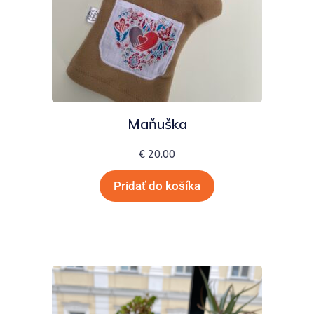
Maňuška
€
20.00
Pridať do košíka