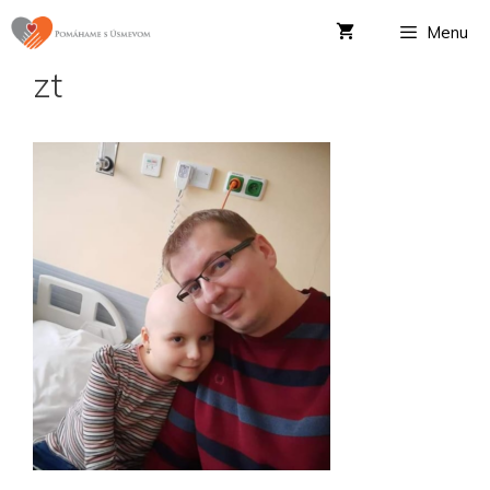
Menu
zt