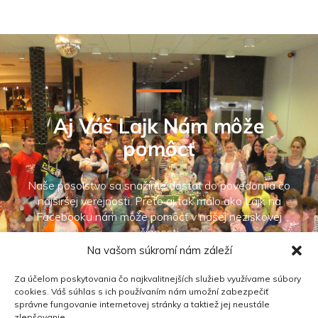
Aj Váš Lajk Nám môže
pomôcť
Naše posolstvo sa snažíme dostať do povedomia čo
najširšej verejnosti. Preto aj tak málo ako Lajk na
Facebooku nám môže pomôcť v našej neziskovej
činnosti
Na vašom súkromí nám záleží
Za účelom poskytovania čo najkvalitnejších služieb využívame súbory
cookies. Váš súhlas s ich používaním nám umožní zabezpečiť
správne fungovanie internetovej stránky a taktiež jej neustále
zlepšovanie.