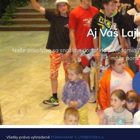
Aj Váš La
Naše posolstvo sa snažíme dostať do povedomia čo
môže pomôcť
Všetky práva vyhradené
POMÁHAME S ÚSMEVOM n.o.