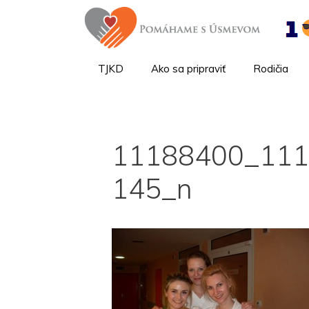
TJKD
Ako sa pripraviť
Rodičia
11188400_11
145_n