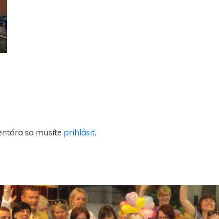
entára sa musíte
prihlásiť
.