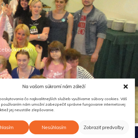
Facebooku nám
Na vašom súkromí nám záleží
oskytovania čo najkvalitnejších služieb využívame súbory cookies. Váš
h používaním nám umožní zabezpečiť správne fungovanie internetovej
aktiež jej neustále zlepšovanie.
hlasím
Nesúhlasím
Zobraziť predvoľby
Vytvoril
Shieldone