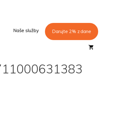
Naše služby
Darujte 2% z dane
711000631383