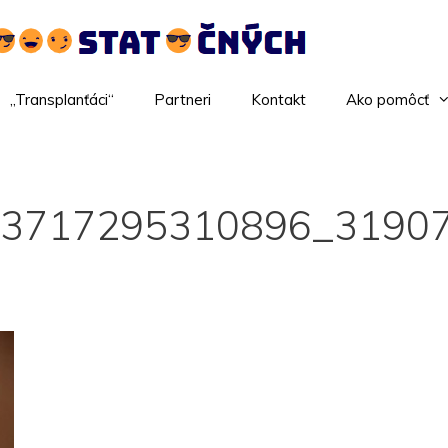
„Transplanťáci“
Partneri
Kontakt
Ako pomôcť
13717295310896_3190