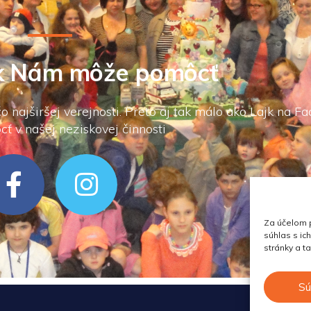
jk Nám môže pomôcť
 najširšej verejnosti. Preto aj tak málo ako Lajk na 
 v našej neziskovej činnosti
Za účelom p
súhlas s ic
stránky a t
Sú