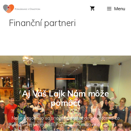
Menu
Finanční partneri
Aj Váš Lajk Nám môže
pomôcť
Naše posolstvo sa snažíme dostať do povedomia čo
najširšej verejnosti. Preto aj tak málo ako Lajk na
Facebooku nám môže pomôcť v našej neziskovej