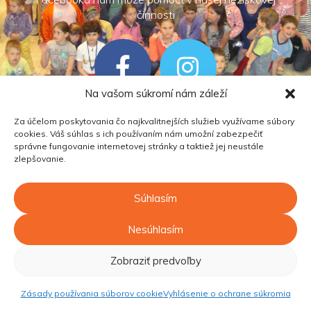
činnosti
Na vašom súkromí nám záleží
Za účelom poskytovania čo najkvalitnejších služieb využívame súbory
cookies. Váš súhlas s ich používaním nám umožní zabezpečiť
správne fungovanie internetovej stránky a taktiež jej neustále
zlepšovanie.
Všetky práva vyhradené
POMÁHAME S ÚSMEVOM n.o.
Súhlasím
Vytvoril
Shieldone
Nesúhlasím
Zobraziť predvoľby
Zásady používania súborov cookie
Vyhlásenie o ochrane súkromia