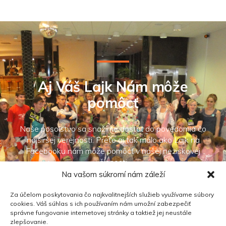
Aj Váš Lajk Nám môže
pomôcť
Naše posolstvo sa snažíme dostať do povedomia čo
najširšej verejnosti. Preto aj tak málo ako Lajk na
Facebooku nám môže pomôcť v našej neziskovej
činnosti
Na vašom súkromí nám záleží
Za účelom poskytovania čo najkvalitnejších služieb využívame súbory
cookies. Váš súhlas s ich používaním nám umožní zabezpečiť
správne fungovanie internetovej stránky a taktiež jej neustále
zlepšovanie.