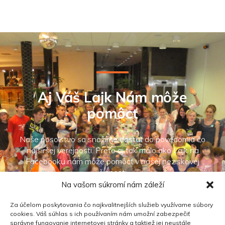
Aj Váš Lajk Nám môže
pomôcť
Naše posolstvo sa snažíme dostať do povedomia čo
najširšej verejnosti. Preto aj tak málo ako Lajk na
Facebooku nám môže pomôcť v našej neziskovej
činnosti
Na vašom súkromí nám záleží
Za účelom poskytovania čo najkvalitnejších služieb využívame súbory
cookies. Váš súhlas s ich používaním nám umožní zabezpečiť
správne fungovanie internetovej stránky a taktiež jej neustále