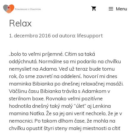
Menu
Relax
1. decembra 2016
od autora:
lifesupport
..bolo to veľmi príjemné. Cítim sa taká
oddýchnutá. Normálne sa mi podarilo na chvíľku
nemyslieť na Adama. Veď už teraz bude tomu
rok, čo sme zavretí na oddelení.. hovorí mi dnes
maminka Bibianka po dnešnej relaxačnej masáži.
Väčšinu času Bibianka trávila s Adamkom v
sterilnom boxe. Rovnako veľmi pozitívne
hodnotila dnešný taký malý “úlet” aj Lenkina
mamina Naťka. Že sa jej ani veriť nechcelo, že je v
nemocnici. Po takom dlhom čase, že mohla na
chvíľku opustiť štyri steny malej miestnosti a cítiť