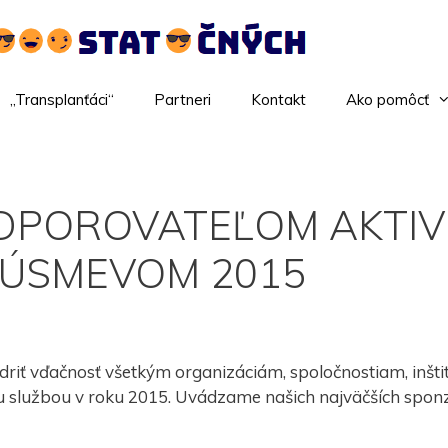
„Transplanťáci“
Partneri
Kontakt
Ako pomôcť
DPOROVATEĽOM AKTIVÍ
ÚSMEVOM 2015
iť vďačnosť všetkým organizáciám, spoločnostiam, inštitú
jou službou v roku 2015. Uvádzame našich najväčších spon