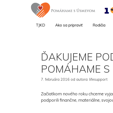
TJKD
Ako sa pripraviť
Rodičia
ĎAKUJEME PO
POMÁHAME S 
7. februára 2016
od autora:
lifesupport
Začiatkom nového roku chceme vyjadr
podporili finančne, materiálne, svo